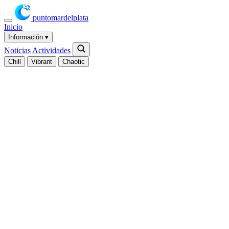
puntomardelplata
Inicio
Información
▾
Noticias
Actividades
Chill
Vibrant
Chaotic