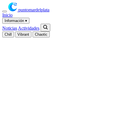
puntomardelplata
Inicio
Información
▾
Noticias
Actividades
Chill
Vibrant
Chaotic