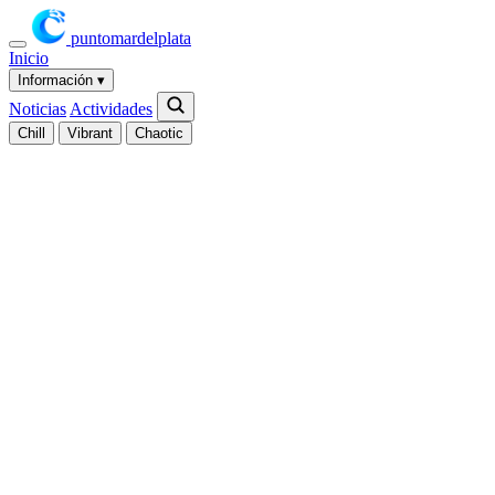
puntomardelplata
Inicio
Información
▾
Noticias
Actividades
Chill
Vibrant
Chaotic