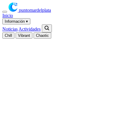
puntomardelplata
Inicio
Información
▾
Noticias
Actividades
Chill
Vibrant
Chaotic