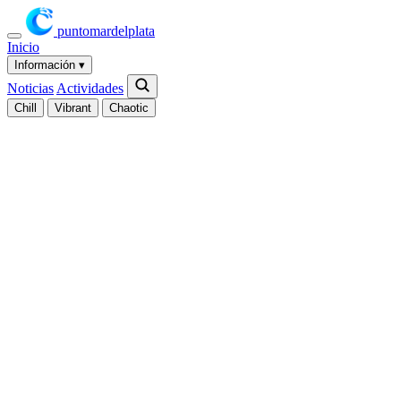
puntomardelplata
Inicio
Información
▾
Noticias
Actividades
Chill
Vibrant
Chaotic