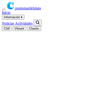
puntomardelplata
Inicio
Información
▾
Noticias
Actividades
Chill
Vibrant
Chaotic