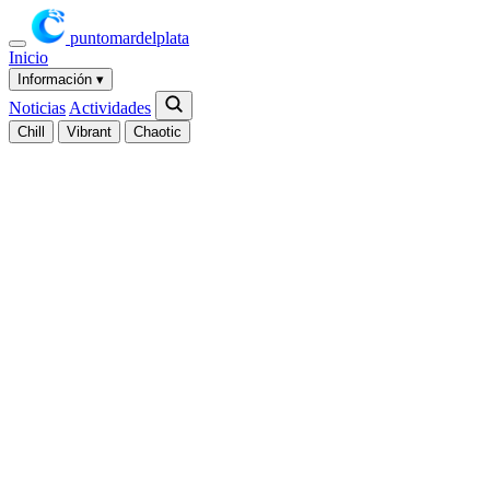
puntomardelplata
Inicio
Información
▾
Noticias
Actividades
Chill
Vibrant
Chaotic