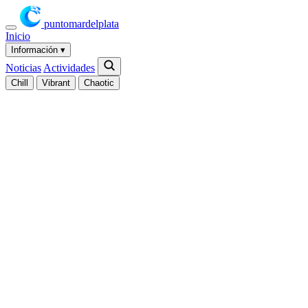
puntomardelplata
Inicio
Información
▾
Noticias
Actividades
Chill
Vibrant
Chaotic