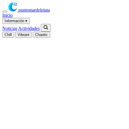
puntomardelplata
Inicio
Información
▾
Noticias
Actividades
Chill
Vibrant
Chaotic