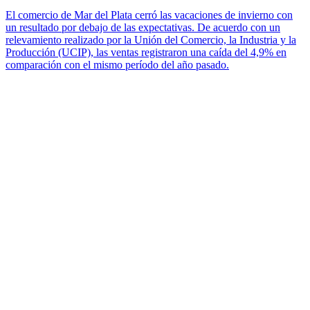
El comercio de Mar del Plata cerró las vacaciones de invierno con
un resultado por debajo de las expectativas. De acuerdo con un
relevamiento realizado por la Unión del Comercio, la Industria y la
Producción (UCIP), las ventas registraron una caída del 4,9% en
comparación con el mismo período del año pasado.