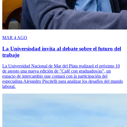
MAR 4 AGO
La Universisdad invita al debate sobre el futuro del
trabajo
La Universidad Nacional de Mar del Plata realizará el próximo 10
de agosto una nueva edición de "Café con graduados/as", un
espacio de intercambio que contará con la participación del
especialista Alejandro Piscitelli para analizar los desafíos del mundo
laboral.