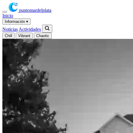
puntomardelplata
Inicio
Información
▾
Noticias
Actividades
Chill
Vibrant
Chaotic