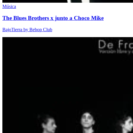
Música
The Blues Brothers x junto a Choco Mike
BajoTierra by Bebop Club