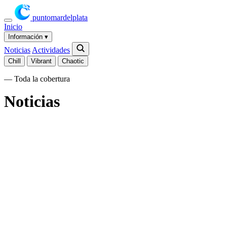
puntomardelplata
Inicio
Información
▾
Noticias
Actividades
Chill
Vibrant
Chaotic
— Toda la cobertura
Noticias