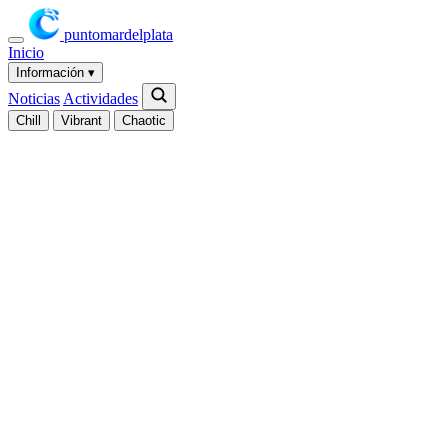
puntomardelplata
Inicio
Información
▾
Noticias
Actividades
Chill
Vibrant
Chaotic