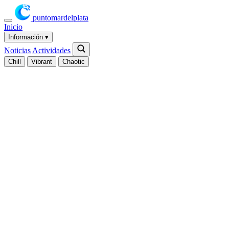
puntomardelplata
Inicio
Información
▾
Noticias
Actividades
Chill
Vibrant
Chaotic