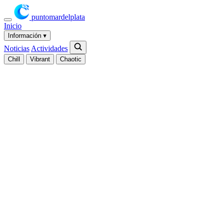
puntomardelplata
Inicio
Información
▾
Noticias
Actividades
Chill
Vibrant
Chaotic