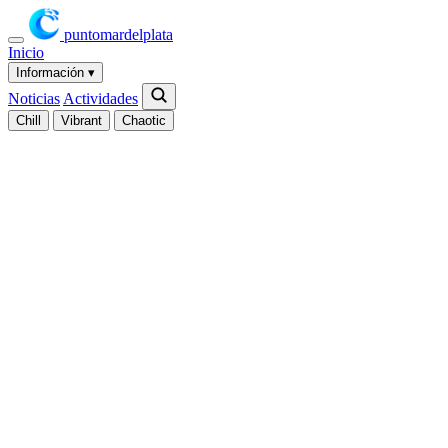
puntomardelplata
Inicio
Información
▾
Noticias
Actividades
Chill
Vibrant
Chaotic