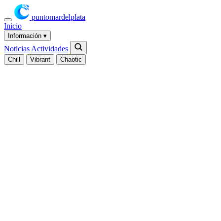
puntomardelplata
Inicio
Información
▾
Noticias
Actividades
Chill
Vibrant
Chaotic