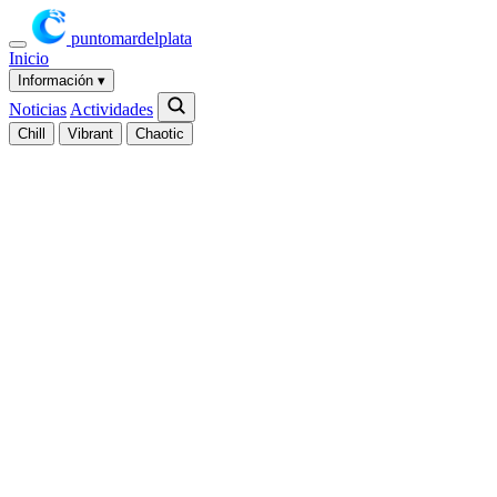
puntomardelplata
Inicio
Información
▾
Noticias
Actividades
Chill
Vibrant
Chaotic