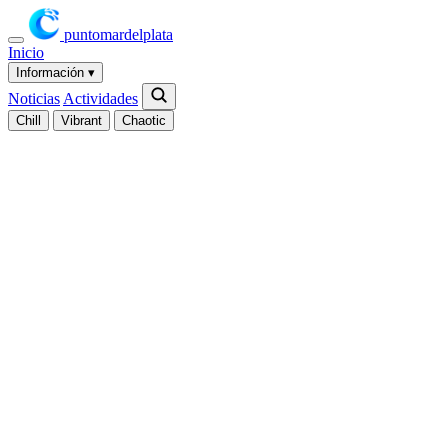
puntomardelplata
Inicio
Información
▾
Noticias
Actividades
Chill
Vibrant
Chaotic