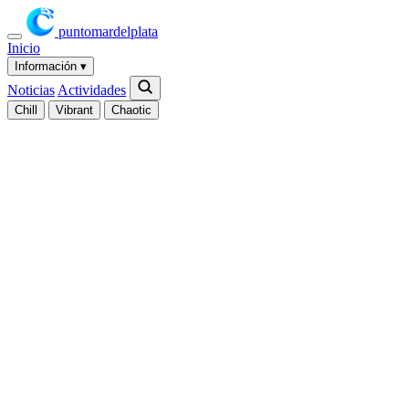
puntomardelplata
Inicio
Información
▾
Noticias
Actividades
Chill
Vibrant
Chaotic