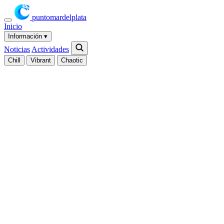
puntomardelplata
Inicio
Información
▾
Noticias
Actividades
Chill
Vibrant
Chaotic