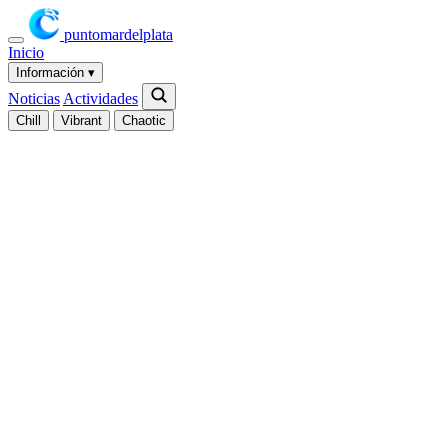
puntomardelplata
Inicio
Información
▾
Noticias
Actividades
Chill
Vibrant
Chaotic