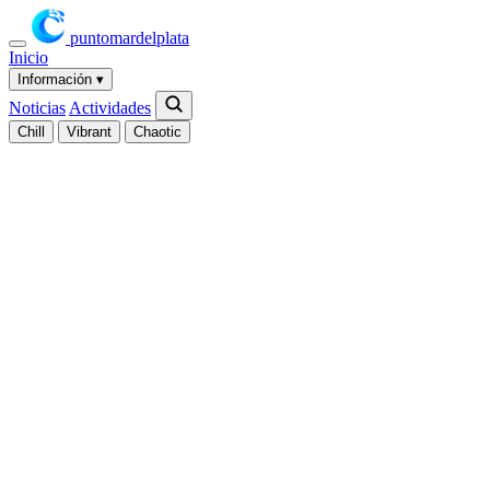
puntomardelplata
Inicio
Información
▾
Noticias
Actividades
Chill
Vibrant
Chaotic