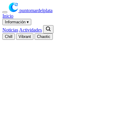
puntomardelplata
Inicio
Información
▾
Noticias
Actividades
Chill
Vibrant
Chaotic