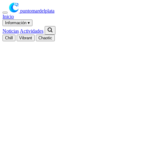
puntomardelplata
Inicio
Información
▾
Noticias
Actividades
Chill
Vibrant
Chaotic