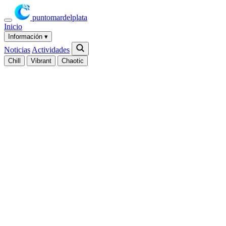
puntomardelplata
Inicio
Información
▾
Noticias
Actividades
Chill
Vibrant
Chaotic