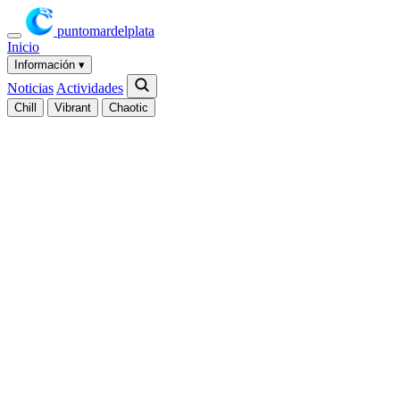
puntomardelplata
Inicio
Información
▾
Noticias
Actividades
Chill
Vibrant
Chaotic