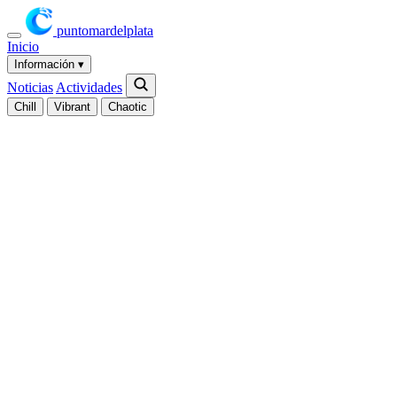
puntomardelplata
Inicio
Información
▾
Noticias
Actividades
Chill
Vibrant
Chaotic