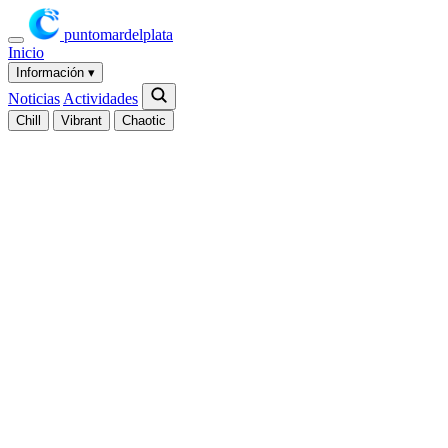
puntomardelplata
Inicio
Información
▾
Noticias
Actividades
Chill
Vibrant
Chaotic