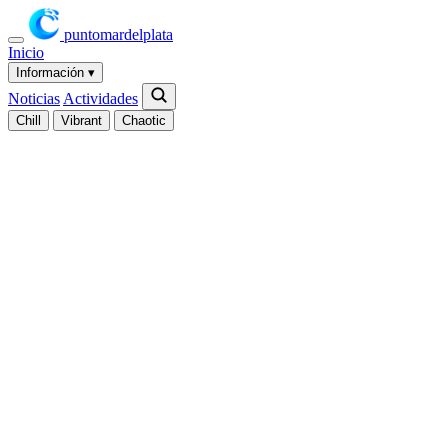
puntomardelplata
Inicio
Información
▾
Noticias
Actividades
Chill
Vibrant
Chaotic