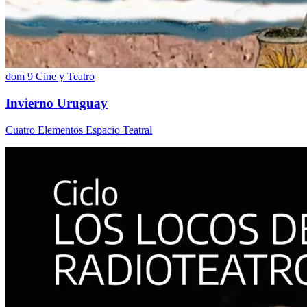
dom 9
Cine y Teatro
Invierno Uruguay
Cuatro Elementos Espacio Teatral