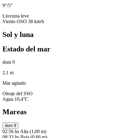
9°/5°
Llovizna leve
Viento OSO 38 km/h
Sol y luna
Estado del mar
dom 9
2,1 m
Mar agitado
Oleaje del SSO
Agua 10,4°C
Mareas
dom 9
02:56 hs
Alta (1,00 m)
08:33 hs
Baja (0,66 m)