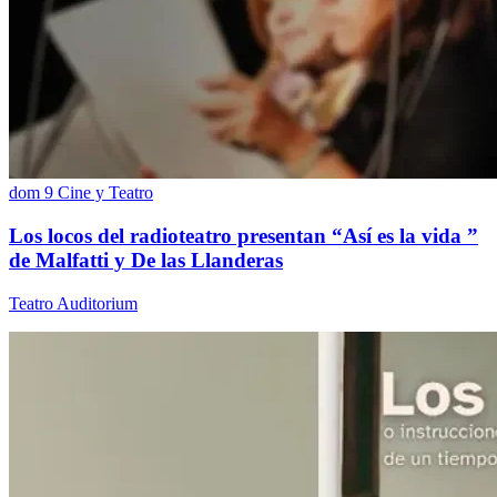
dom 9
Cine y Teatro
Los locos del radioteatro presentan “Así es la vida ”
de Malfatti y De las Llanderas
Teatro Auditorium